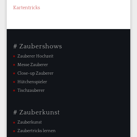
Kartentricks
# Zaubershows
Zauberer Hochzeit
Messe Zauberer
Close-up Zauberer
Hütchenspieler
Tischzauberer
# Zauberkunst
Zauberkunst
Zaubertricks lernen