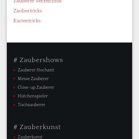
Zauberer Verzeichnis
Zaubertricks
Kartentricks
# Zaubershows
Zauberer Hochzeit
Messe Zauberer
Close-up Zauberer
Hütchenspieler
Tischzauberer
# Zauberkunst
Zauberkunst