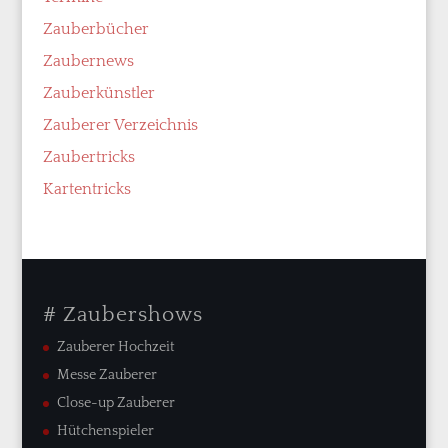
Zauberbücher
Zaubernews
Zauberkünstler
Zauberer Verzeichnis
Zaubertricks
Kartentricks
# Zaubershows
Zauberer Hochzeit
Messe Zauberer
Close-up Zauberer
Hütchenspieler