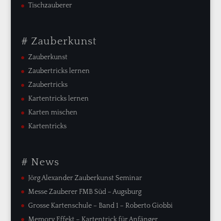
Tischzauberer
# Zauberkunst
Zauberkunst
Zaubertricks lernen
Zaubertricks
Kartentricks lernen
Karten mischen
Kartentricks
# News
Jörg Alexander Zauberkunst Seminar
Messe Zauberer FMB Süd – Augsburg
Grosse Kartenschule – Band 1 – Roberto Giobbi
Memory Effekt – Kartentrick für Anfänger