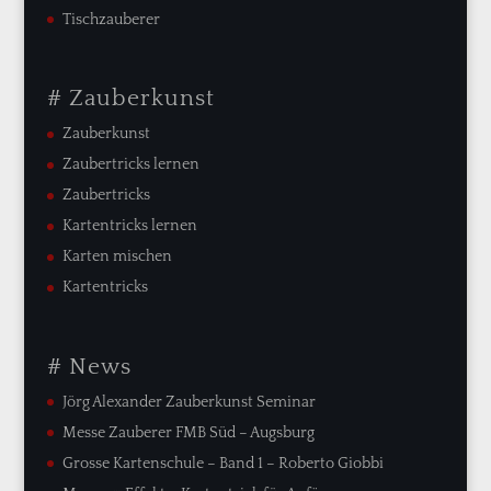
Tischzauberer
# Zauberkunst
Zauberkunst
Zaubertricks lernen
Zaubertricks
Kartentricks lernen
Karten mischen
Kartentricks
# News
Jörg Alexander Zauberkunst Seminar
Messe Zauberer FMB Süd – Augsburg
Grosse Kartenschule – Band 1 – Roberto Giobbi