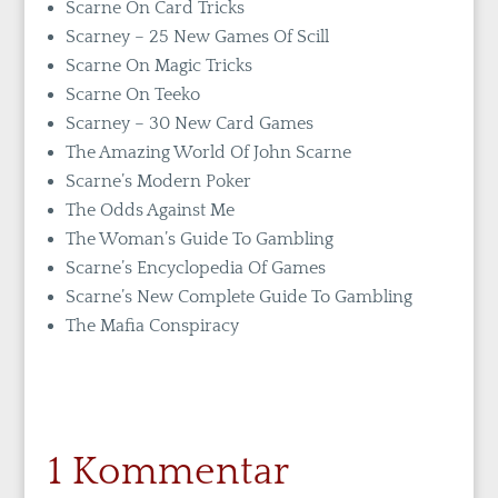
Scarne On Card Tricks
Scarney – 25 New Games Of Scill
Scarne On Magic Tricks
Scarne On Teeko
Scarney – 30 New Card Games
The Amazing World Of John Scarne
Scarne’s Modern Poker
The Odds Against Me
The Woman’s Guide To Gambling
Scarne’s Encyclopedia Of Games
Scarne’s New Complete Guide To Gambling
The Mafia Conspiracy
1 Kommentar