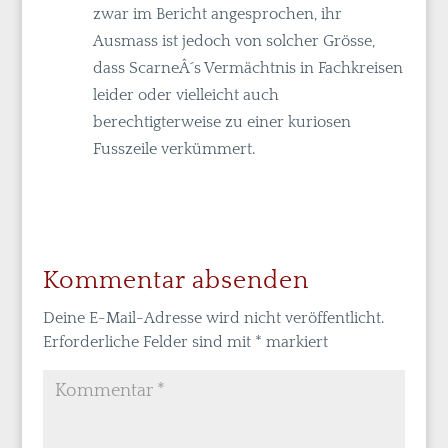
zwar im Bericht angesprochen, ihr
Ausmass ist jedoch von solcher Grösse,
dass ScarneÂ´s Vermächtnis in Fachkreisen
leider oder vielleicht auch
berechtigterweise zu einer kuriosen
Fusszeile verkümmert.
Antworten
Kommentar absenden
Deine E-Mail-Adresse wird nicht veröffentlicht.
Erforderliche Felder sind mit
*
markiert