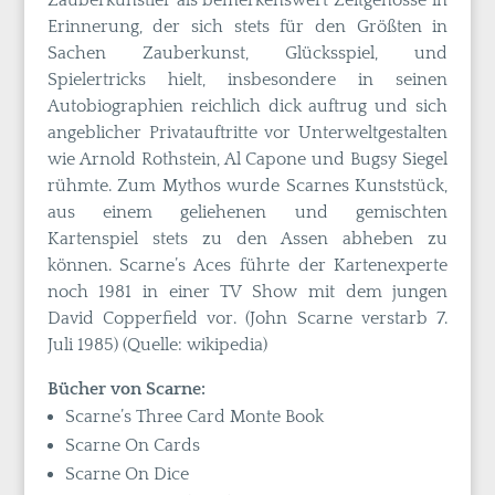
Zauberkünstler als bemerkenswert Zeitgenosse in
Erinnerung, der sich stets für den Größten in
Sachen Zauberkunst, Glücksspiel, und
Spielertricks hielt, insbesondere in seinen
Autobiographien reichlich dick auftrug und sich
angeblicher Privatauftritte vor Unterweltgestalten
wie Arnold Rothstein, Al Capone und Bugsy Siegel
rühmte. Zum Mythos wurde Scarnes Kunststück,
aus einem geliehenen und gemischten
Kartenspiel stets zu den Assen abheben zu
können. Scarne’s Aces führte der Kartenexperte
noch 1981 in einer TV Show mit dem jungen
David Copperfield vor. (John Scarne verstarb 7.
Juli 1985) (Quelle: wikipedia)
Bücher von Scarne:
Scarne’s Three Card Monte Book
Scarne On Cards
Scarne On Dice