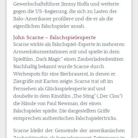
Gewerkschaftsführer Jimmy Hoffa und wetterte
gegen die US-Regierung, die sich zu Lasten der
Italo-Amerikaner profiliere und die er als die
eigentlichen Falschspieler ansah.
John Scarne – Falschspielexperte
Scarne wirkte als Falschspiel-Experte in mehreren
Armeedokumentationen mit und spielte in dem
Spielfilm „Dark Magic“ einen Zauberladenbesitzer.
Nachhaltig bekannt wurde Scarne durch
Werbespots für eine Bierbrauerei, in denen er
Ziergriffe mit Karten zeigte. Scarne trat oft im
Fernsehen als Glücksspielexperte auf und
doubelte in dem Kinofilm „The Sting“ („Der Clou“)
die Hände von Paul Newman, der einen
Falschspieler spielte. Die dargestellten Griffe
entsprechen authentischen Falschspielertricks.
Scarne bleibt der Gemeinde der amerikanischen