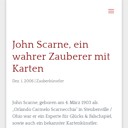
John Scarne, ein
wahrer Zauberer mit
Karten
Dez. 1, 2006
|
Zauberkünstler
John Scarne, geboren am 4. März 1903 als
„Orlando Carmelo Scarnecchia“ in Steubenville /
Ohio war er ein Experte für Glücks & Falschspiel,
sowie auch ein bekannter Kartenkünstler.