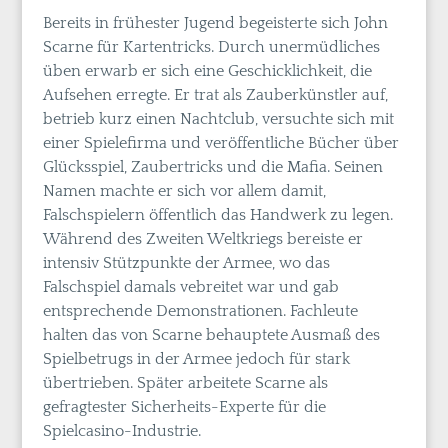
Bereits in frühester Jugend begeisterte sich John
Scarne für Kartentricks. Durch unermüdliches
üben erwarb er sich eine Geschicklichkeit, die
Aufsehen erregte. Er trat als Zauberkünstler auf,
betrieb kurz einen Nachtclub, versuchte sich mit
einer Spielefirma und veröffentliche Bücher über
Glücksspiel, Zaubertricks und die Mafia. Seinen
Namen machte er sich vor allem damit,
Falschspielern
öffentlich das Handwerk zu legen.
Während des Zweiten Weltkriegs bereiste er
intensiv Stützpunkte der Armee, wo das
Falschspiel damals vebreitet war und gab
entsprechende Demonstrationen. Fachleute
halten das von Scarne behauptete Ausmaß des
Spielbetrugs in der Armee jedoch für stark
übertrieben. Später arbeitete Scarne als
gefragtester Sicherheits-Experte für die
Spielcasino-Industrie.